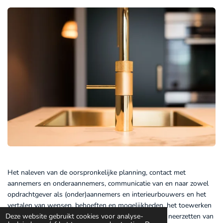
Het naleven van de oorspronkelijke planning, contact met
aannemers en onderaannemers, communicatie van en naar zowel
opdrachtgever als (onder)aannemers en interieurbouwers en het
vertalen van wensen, behoeften en mogelijkheden, het toewerken
Deze website gebruikt cookies voor analyse-
naar de oplevering, een perfect eindresultaat en het neerzetten van