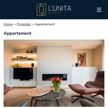
Ga
direct
naar
de
Home
»
Projecten
»
Appartement
hoofdinhoud
Appartement