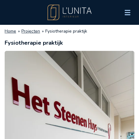
Ga
direct
naar
de
Home
»
Projecten
»
Fysiotherapie praktijk
hoofdinhoud
Fysiotherapie praktijk