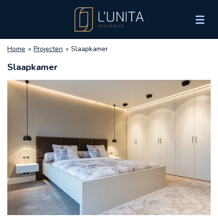
Ga
direct
naar
de
Home
»
Projecten
»
Slaapkamer
hoofdinhoud
Slaapkamer