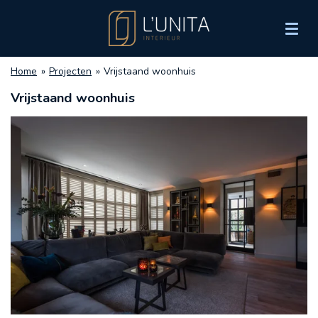
Ga
direct
naar
de
Home
»
Projecten
»
Vrijstaand woonhuis
hoofdinhoud
Vrijstaand woonhuis